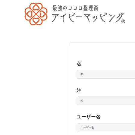
名
姓
ユーザー名