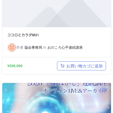
ココロとカラダNAVI
作者
協会事務局
In
おのころ心平連続講座
お買い物カゴに追加
¥
500,000