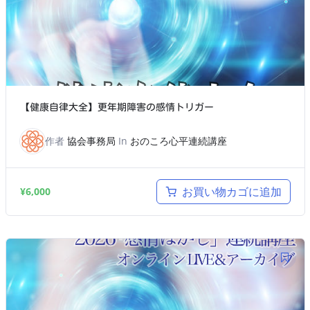
【健康自律大全】更年期障害の感情トリガー
作者
協会事務局
In
おのころ心平連続講座
お買い物カゴに追加
¥
6,000