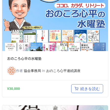
おのころ心平の水曜塾
作者
協会事務局
In
おのころ心平連続講座
続きを読む
¥
30,000