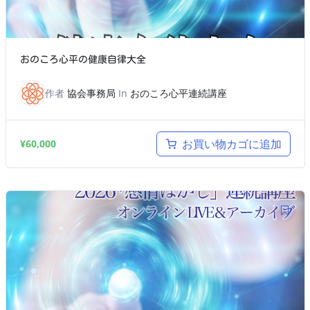
おのころ心平の健康自律大全
作者
協会事務局
In
おのころ心平連続講座
お買い物カゴに追加
¥
60,000