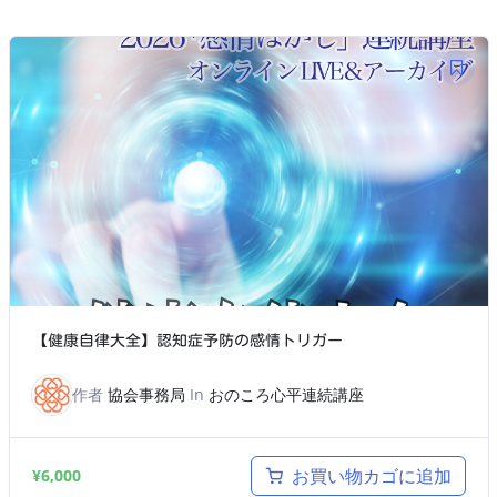
【健康自律大全】認知症予防の感情トリガー
作者
協会事務局
In
おのころ心平連続講座
お買い物カゴに追加
¥
6,000