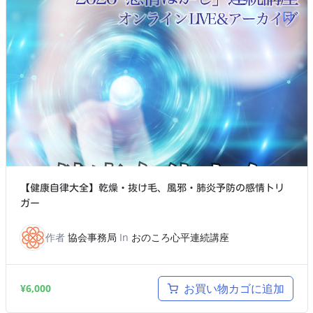
【健康自律大全】乾燥・抜け毛、風邪・肺炎予防の感情トリ
ガー
作者
協会事務局
In
おのころ心平連続講座
お買い物カゴに追加
¥
6,000