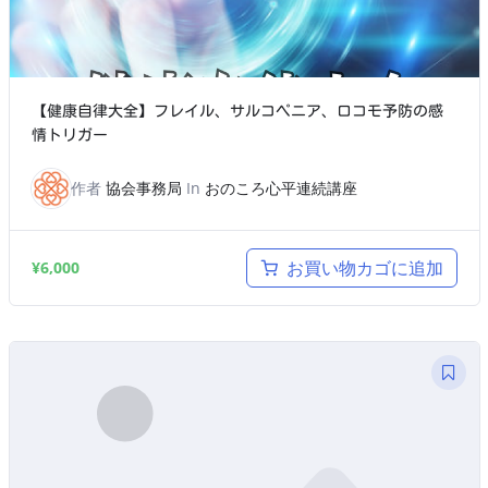
【健康自律大全】フレイル、サルコペニア、ロコモ予防の感
情トリガー
作者
協会事務局
In
おのころ心平連続講座
お買い物カゴに追加
¥
6,000