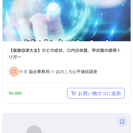
【健康自律大全】のどの症状、口内炎体質、甲状腺の感情ト
リガー
作者
協会事務局
In
おのころ心平連続講座
お買い物カゴに追加
¥
6,000