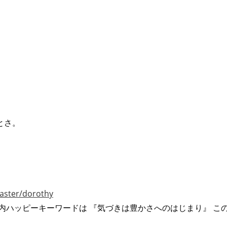
、
とさ。
。
master/dorothy
内ハッピーキーワードは 『気づきは豊かさへのはじまり』 こ