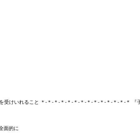
まを受けいれること ＊-＊-＊-＊-＊-＊-＊-＊-＊-＊-＊-＊-＊-＊ 『
全面的に