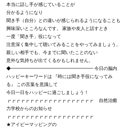
本当に話し手が感じていることが
分かるようになり
聞き手（自分）との違いが感じられるようになることも
興味深いところなんです。 家族や友人と話すとき
一度「聞き手」役になって
注意深く集中して聴いてみることをやってみましょう。
親しい相手でも、今までに聞いたことのない
意外な気持ちが出てくるかもしれません。
◆━━━━━━━━━━━━━━━━━━ 今日の脳内
ハッピーキーワードは 『時には聞き手役になってみ
る』 この言葉を意識して
今日一日をハッピーに過ごしましょう！
┏┏┏┏┏┏┏┏┏┏┏┏┏┏┏┏┏┏┏ 自然治癒
力学校からのお知らせ
┏┏┏┏┏┏┏┏┏┏┏┏┏┏┏┏┏┏┏
★アイビーマッピングの