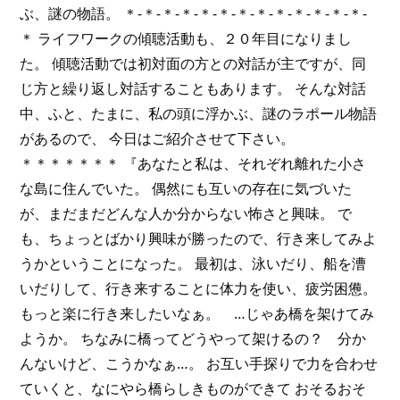
ぶ、謎の物語。 ＊-＊-＊-＊-＊-＊-＊-＊-＊-＊-＊-＊-＊-
＊ ライフワークの傾聴活動も、２０年目になりまし
た。 傾聴活動では初対面の方との対話が主ですが、同
じ方と繰り返し対話することもあります。 そんな対話
中、ふと、たまに、私の頭に浮かぶ、謎のラポール物語
があるので、 今日はご紹介させて下さい。
＊＊＊＊＊＊＊ 『あなたと私は、それぞれ離れた小さ
な島に住んでいた。 偶然にも互いの存在に気づいた
が、まだまだどんな人か分からない怖さと興味。 で
も、ちょっとばかり興味が勝ったので、行き来してみよ
うかということになった。 最初は、泳いだり、船を漕
いだりして、行き来することに体力を使い、疲労困憊。
もっと楽に行き来したいなぁ。 …じゃあ橋を架けてみ
ようか。 ちなみに橋ってどうやって架けるの？ 分か
んないけど、こうかなぁ…。 お互い手探りで力を合わせ
ていくと、なにやら橋らしきものができて おそるおそ