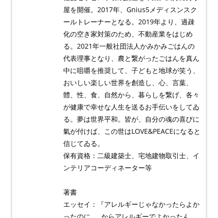
屋を開催。2017年、Gnius5メディスンスク
ールトレーナーとなる。2019年より、過疎
化の空き家対策のため、不動産業をはじめ
る。2021年一般社団法人かみかみごはんの
代表理事となり、農と繋がったごはんを真ん
中に咀嚼を推奨して、子どもと地球が笑う、
おいしい楽しい世界を創造し、心、言葉、
體、性、食、自然から、暮らしを繋げ、各々
が健康で幸せな人生を送るお手伝いをしてゐ
る。夢は世界平和。皆が、自分の魂の喜びに
氣が付けば、この世はLOVE&PEACEになると
信じてゐる。
保有資格：二級建築士、宅地建物取引士、イ
ンテリアコーディネーター等
著書
エッセイ：『アレルギーじゃなかったらよか
ったのに……からアレルギーでよかったん