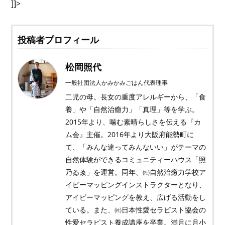
]]>
投稿者プロフィール
松岡照代
一般社団法人かみかみごはん代表理事
二児の母。長女の重度アレルギーから、「食
養」や「自然治癒力」「真理」等を学ぶ。
2015年より、噛む素晴らしさを伝える『カ
ム会』主催。2016年より大阪府能勢町に
て、「みんな違ってみんないい」がテーマの
自然体験ができるコミュニティーハウス「照
乃ゐゑ」を運営。同年、㈳自然治癒力学校ア
イビーマッピングインストラクターとなり、
アイビーマッピングを教え、広げる活動をし
ている。また、㈳日本性愛セラピスト協会の
性愛セラピスト養成講座を卒業。満月に月小