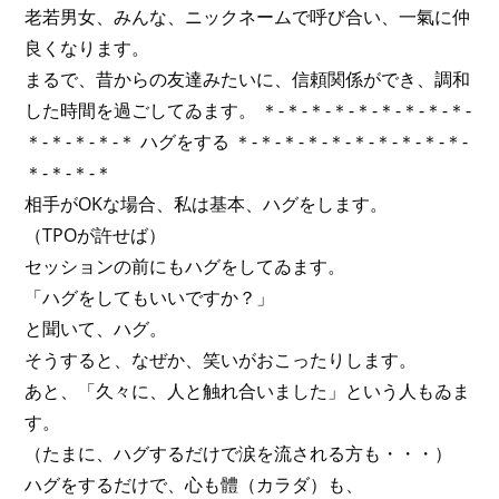
老若男女、みんな、ニックネームで呼び合い、一氣に仲
良くなります。
まるで、昔からの友達みたいに、信頼関係ができ、調和
した時間を過ごしてゐます。 ＊-＊-＊-＊-＊-＊-＊-＊-＊-
＊-＊-＊-＊-＊ ハグをする ＊-＊-＊-＊-＊-＊-＊-＊-＊-＊-
＊-＊-＊-＊
相手がOKな場合、私は基本、ハグをします。
（TPOが許せば）
セッションの前にもハグをしてゐます。
「ハグをしてもいいですか？」
と聞いて、ハグ。
そうすると、なぜか、笑いがおこったりします。
あと、「久々に、人と触れ合いました」という人もゐま
す。
（たまに、ハグするだけで涙を流される方も・・・）
ハグをするだけで、心も體（カラダ）も、