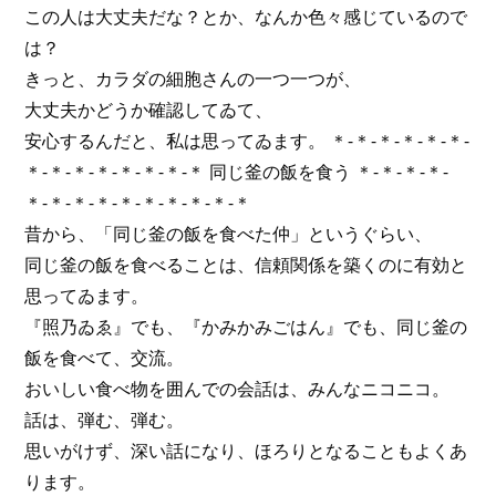
この人は大丈夫だな？とか、なんか色々感じているので
は？
きっと、カラダの細胞さんの一つ一つが、
大丈夫かどうか確認してゐて、
安心するんだと、私は思ってゐます。 ＊-＊-＊-＊-＊-＊-
＊-＊-＊-＊-＊-＊-＊-＊ 同じ釜の飯を食う ＊-＊-＊-＊-
＊-＊-＊-＊-＊-＊-＊-＊-＊-＊
昔から、「同じ釜の飯を食べた仲」というぐらい、
同じ釜の飯を食べることは、信頼関係を築くのに有効と
思ってゐます。
『照乃ゐゑ』でも、『かみかみごはん』でも、同じ釜の
飯を食べて、交流。
おいしい食べ物を囲んでの会話は、みんなニコニコ。
話は、弾む、弾む。
思いがけず、深い話になり、ほろりとなることもよくあ
ります。