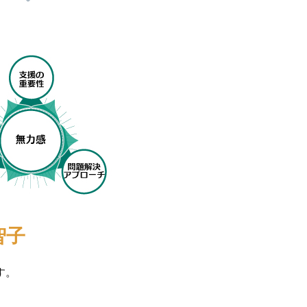
智子
す。