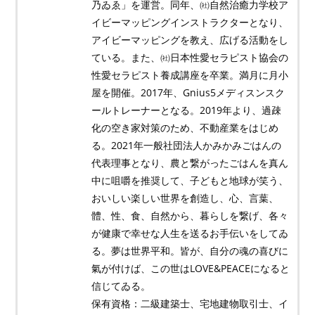
乃ゐゑ」を運営。同年、㈳自然治癒力学校ア
イビーマッピングインストラクターとなり、
アイビーマッピングを教え、広げる活動をし
ている。また、㈳日本性愛セラピスト協会の
性愛セラピスト養成講座を卒業。満月に月小
屋を開催。2017年、Gnius5メディスンスク
ールトレーナーとなる。2019年より、過疎
化の空き家対策のため、不動産業をはじめ
る。2021年一般社団法人かみかみごはんの
代表理事となり、農と繋がったごはんを真ん
中に咀嚼を推奨して、子どもと地球が笑う、
おいしい楽しい世界を創造し、心、言葉、
體、性、食、自然から、暮らしを繋げ、各々
が健康で幸せな人生を送るお手伝いをしてゐ
る。夢は世界平和。皆が、自分の魂の喜びに
氣が付けば、この世はLOVE&PEACEになると
信じてゐる。
保有資格：二級建築士、宅地建物取引士、イ