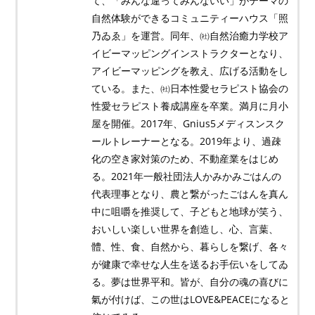
て、「みんな違ってみんないい」がテーマの
自然体験ができるコミュニティーハウス「照
乃ゐゑ」を運営。同年、㈳自然治癒力学校ア
イビーマッピングインストラクターとなり、
アイビーマッピングを教え、広げる活動をし
ている。また、㈳日本性愛セラピスト協会の
性愛セラピスト養成講座を卒業。満月に月小
屋を開催。2017年、Gnius5メディスンスク
ールトレーナーとなる。2019年より、過疎
化の空き家対策のため、不動産業をはじめ
る。2021年一般社団法人かみかみごはんの
代表理事となり、農と繋がったごはんを真ん
中に咀嚼を推奨して、子どもと地球が笑う、
おいしい楽しい世界を創造し、心、言葉、
體、性、食、自然から、暮らしを繋げ、各々
が健康で幸せな人生を送るお手伝いをしてゐ
る。夢は世界平和。皆が、自分の魂の喜びに
氣が付けば、この世はLOVE&PEACEになると