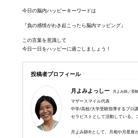
今日の脳内ハッピーキーワードは
『負の感情がわき起こったら脳内マッピング』
この言葉を意識して
今日一日をハッピーに過ごしましょう！
投稿者プロフィール
月よみよっしー
月よみ師／受
マザースマイル代表
中学/高校/大学受験指導するプロ
セラピストとして活動している。コ
月よみ師®︎として、月相や月星