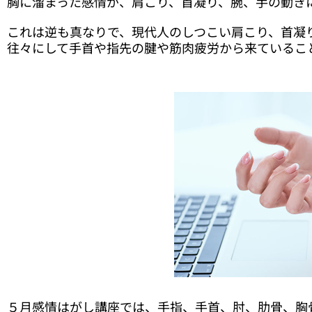
胸に溜まった感情が、肩こり、首凝り、腕、手の動き
これは逆も真なりで、現代人のしつこい肩こり、首凝
往々にして手首や指先の腱や筋肉疲労から来ているこ
５月感情はがし講座では、手指、手首、肘、肋骨、胸